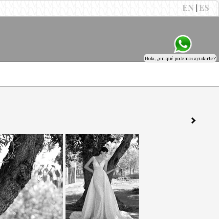
EN
ES
|
Hola, ¿en qué podemos ayudarte?