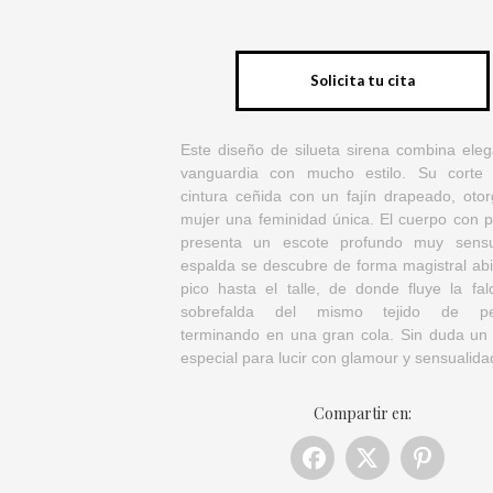
Solicita tu cita
Este diseño de silueta sirena combina eleg
vanguardia con mucho estilo. Su corte
cintura ceñida con un fajín drapeado, otor
mujer una feminidad única. El cuerpo con p
presenta un escote profundo muy sensu
espalda se descubre de forma magistral abi
pico hasta el talle, de donde fluye la fal
sobrefalda del mismo tejido de ped
terminando en una gran cola. Sin duda un 
especial para lucir con glamour y sensualida
Compartir en: