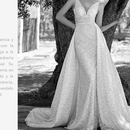
ancia y
 con la
ga a la
edrería
al. Su
erta en
da y la
rería,
vestido
d.